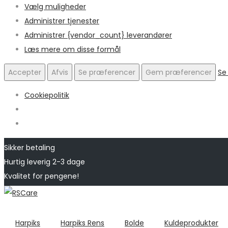
Vælg muligheder
Administrer tjenester
Administrer {vendor_count} leverandører
Læs mere om disse formål
Accepter
Afvis
Se præferencer
Gem præferencer
Se
Cookiepolitik
Sikker betaling
Hurtig leverig 2-3 dage
Kvalitet for pengene!
Skip
Skip
to
to
navigation
content
Harpiks
Harpiks Rens
Bolde
Kuldeprodukter