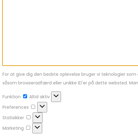
For at give dig den bedste oplevelse bruger vi teknologier som 
såsom browseradfærd eller unikke ID'er på dette websted. Mang
Funktion
Funktion
Altid aktiv
Preferences
Preferences
Statisikker
Statisikker
Marketing
Marketing