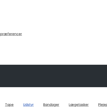
 præferencer
Tape
Udstyr
Bandager
Lægetasker
Pleje