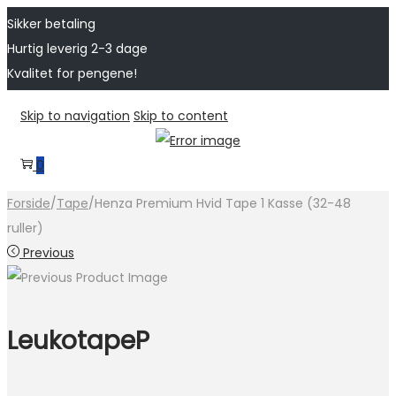
Sikker betaling
Hurtig leverig 2-3 dage
Kvalitet for pengene!
Skip to navigation
Skip to content
0
Forside
/
Tape
/
Henza Premium Hvid Tape 1 Kasse (32-48
ruller)
Previous
LeukotapeP