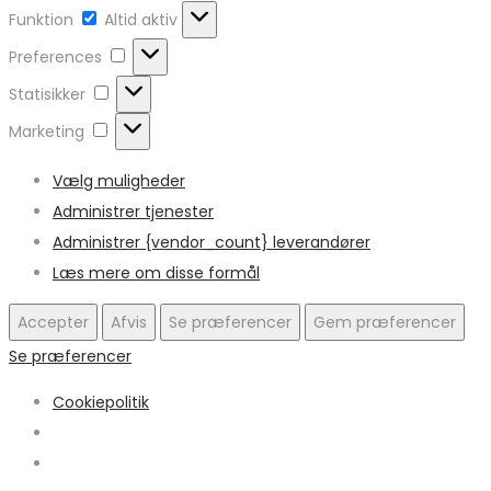
Funktion
Funktion
Altid aktiv
Preferences
Preferences
Statisikker
Statisikker
Marketing
Marketing
Vælg muligheder
Administrer tjenester
Administrer {vendor_count} leverandører
Læs mere om disse formål
Accepter
Afvis
Se præferencer
Gem præferencer
Se præferencer
Cookiepolitik