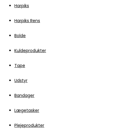
Harpiks
Harpiks Rens
Bolde
Kuldeprodukter
Tape
Udstyr
Bandager
Lægetasker
Plejeprodukter