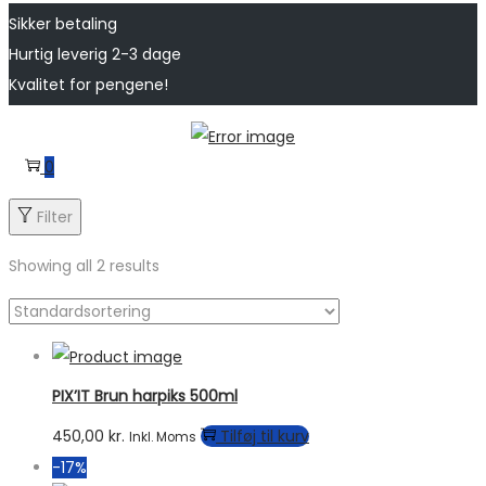
Sikker betaling
Hurtig leverig 2-3 dage
Kvalitet for pengene!
Skip
Skip
to
to
0
navigation
content
Filter
Showing all 2 results
PIX’IT Brun harpiks 500ml
450,00
kr.
Tilføj til kurv
Inkl. Moms
-17%