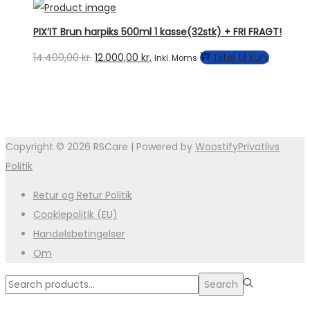
PIX’IT Brun harpiks 500ml 1 kasse(32stk) + FRI FRAGT!
Den
Den
14.400,00
kr.
12.000,00
kr.
Tilføj til kurv
Inkl. Moms
oprindelige
aktuelle
pris
pris
var:
er:
14.400,00 kr..
12.000,00 kr..
Copyright © 2026
RSCare
| Powered by
Woostify
Privatlivs
Politik
Retur og Retur Politik
Cookiepolitik (EU)
Handelsbetingelser
Om
Search
Search
for:>