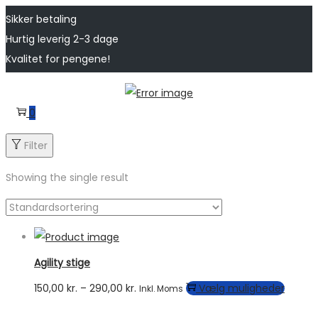
Sikker betaling
Hurtig leverig 2-3 dage
Kvalitet for pengene!
Skip
Skip
to
to
0
navigation
content
Filter
Showing the single result
Agility stige
Prisinterval:
Dette
150,00
kr.
–
290,00
kr.
Vælg muligheder
Inkl. Moms
150,00 kr.
vare