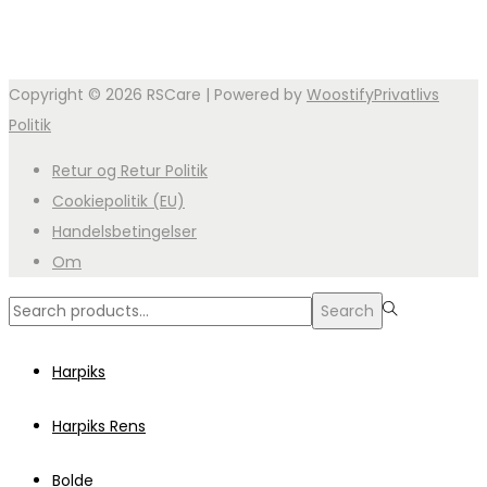
til
har
290,00 kr.
flere
variant
Copyright © 2026
RSCare
| Powered by
Woostify
Privatlivs
Muligh
Politik
kan
vælge
Retur og Retur Politik
på
Cookiepolitik (EU)
varesi
Handelsbetingelser
Om
Search
Search
for:>
Harpiks
Harpiks Rens
Bolde